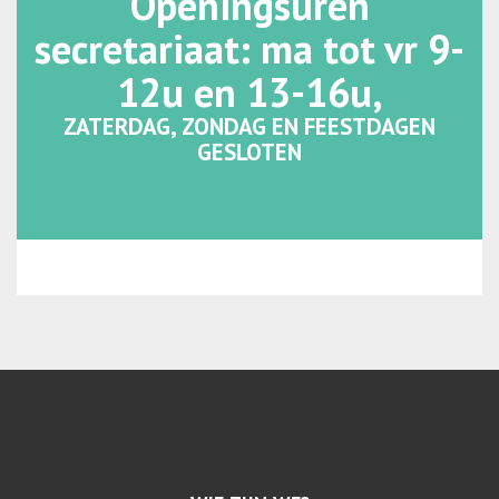
Openingsuren
secretariaat: ma tot vr 9-
12u en 13-16u,
ZATERDAG, ZONDAG EN FEESTDAGEN
GESLOTEN