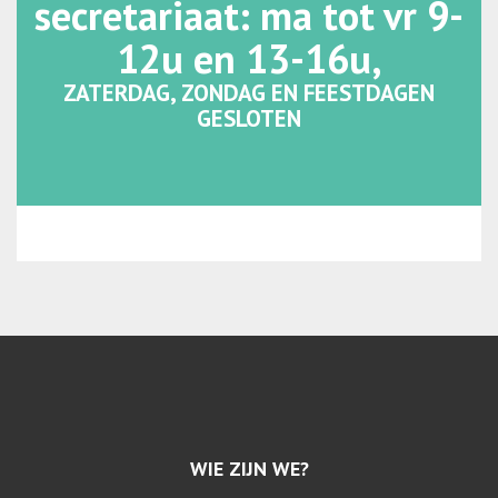
secretariaat: ma tot vr 9-
12u en 13-16u,
ZATERDAG, ZONDAG EN FEESTDAGEN
GESLOTEN
WIE ZIJN WE?