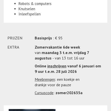
Robots & computers
Knutselen
Inleefspellen
PRIJZEN
Basisprijs
: € 95
EXTRA
Zomervakantie 6de week
van
maandag 3 t.e.m. vrijdag 7
augustus
- van 13 tot 16 uur
Online
inschrijven
vanaf 6 januari om
9 uur t.e.m. 28 juli 2026
Meebrengen
: een koekje en
drankje voor de pauze
Cursuscode
:
zomer202635a