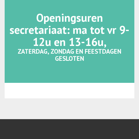
Openingsuren
secretariaat: ma tot vr 9-
12u en 13-16u,
ZATERDAG, ZONDAG EN FEESTDAGEN
GESLOTEN