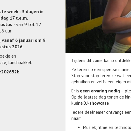
ste week
:
3 dagen
in
dag 17 t.e.m.
gustus
- van 9 tot 12
16 uur
n
vanaf 6 januari om 9
gustus 2026
koekje en
Tijdens dit zomerkamp ontdekke
uze, lunchpakket
Ze leren op een speelse manier
r202652b
Stap voor stap leren ze wat ee
gebruiken en zelfs een eigen mi
Er is
geen ervaring nodig
— ple
Op de laatste dag tonen de kin
kleine
DJ-showcase
.
Iedere deelnemer ontvangt een
naam.
Muziek, ritme en technol