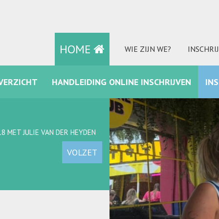
HOME
WIE ZIJN WE?
INSCHRI
VERZICHT
HANDLEIDING ONLINE INSCHRIJVEN
IN
FACEBOOK
8 MET JULIE VAN DER HEYDEN
VOLZET