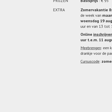
PRIJZEN
Basisprijs
: € 95
EXTRA
Zomervakantie 8
de week van
maan
woensdag 19 au
uur en van 13 tot 
Online
inschrijve
uur t.e.m. 11 au
Meebrengen
: een 
drankje voor de pa
Cursuscode
:
zome