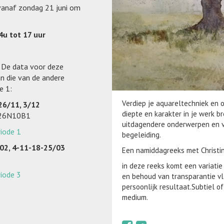
 vanaf zondag 21 juni om
u tot 17 uur
!
De data voor deze
an die van de andere
de 1:
Verdiep je aquareltechniek en o
26/11, 3/12
diepte en karakter in je werk bre
026N10B1
uitdagendere onderwerpen en v
riode 1
begeleiding.
/02, 4-11-18-25/03
Een namiddagreeks met Christi
in deze reeks komt een variati
riode 3
en behoud van transparantie vl
persoonlijk resultaat.Subtiel of
medium.