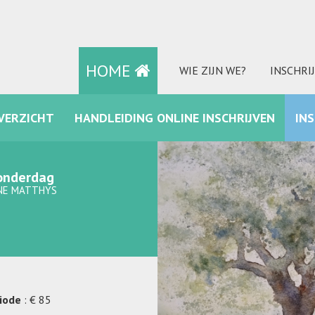
HOME
WIE ZIJN WE?
INSCHRI
VERZICHT
HANDLEIDING ONLINE INSCHRIJVEN
IN
FACEBOOK
onderdag
NE MATTHYS
riode
: € 85