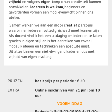
vrijheid
en volgens
eigen tempo
hun creativiteit kunnen
ontwikkelen.
Iedereen is welkom
, beginners en
gevorderden vormen een mooi evenwicht binnen ons
atelier.
'Samen' werken we aan een
mooi creatief parcours
waarbinnen iedereen volledig zichzelf moet kunnen zijn.
Als docent vind ik het een uitdaging om iedereen te laten
groeien in eigen stijl en is het aanreiken van zoveel
mogelijk ideeën en technieken een absolute must.
Dit alles binnen een niet-dwingend kader en dus met
vrijheid van eigen invulling.
PRIJZEN
basisprijs per periode
: € 40
EXTRA
Online inschrijven van 21 juni om 10
uur
VOORMIDDAG
Periode 1: 8-15-22-29/09, 6-13-20-