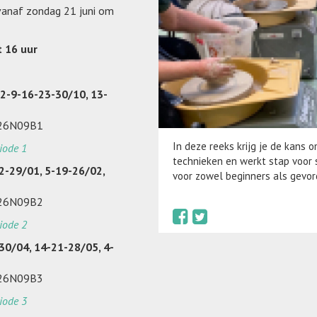
 vanaf zondag 21 juni om
t 16 uur
 2-9-16-23-30/10, 13-
026N09B1
In deze reeks krijg je de kans o
iode 1
technieken en werkt stap voor 
2-29/01, 5-19-26/02,
voor zowel beginners als gevo
026N09B2
iode 2
30/04, 14-21-28/05, 4-
026N09B3
iode 3