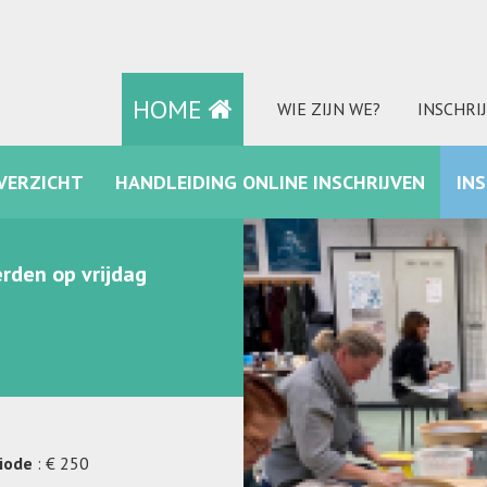
HOME
WIE ZIJN WE?
INSCHRI
VERZICHT
HANDLEIDING ONLINE INSCHRIJVEN
IN
FACEBOOK
rden op vrijdag
riode
: € 250