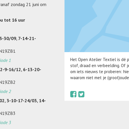
 vanaf zondag 21 juni om
u tot 16 uur
3-30/09, 7-14-21-
6N19ZB1
Het Open Atelier Textiel is dé p
iode 1
stof, draad en verbeelding. Of
 2-9-16/12, 6-13-20-
om iets nieuws te proberen: hie
waarom niet met je (groot)oude
6N19ZB2
iode 2
02, 3-10-17-24/03, 14-
6N19ZB3
iode 3