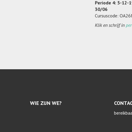
Periode 4: 5-12-
30/06
Cursuscode: OA2
Klik en schrijf in
per
WIE ZIJN WE?
CONTA
bereikba