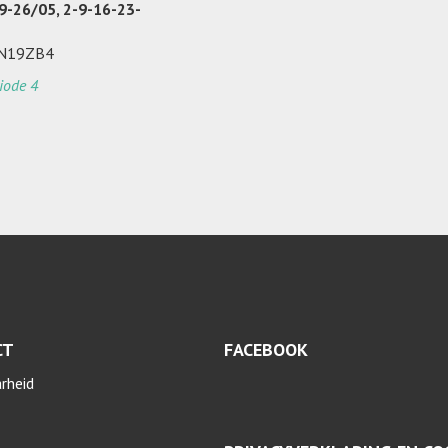
19-26/05, 2-9-16-23-
6N19ZB4
iode 4
CT
FACEBOOK
arheid