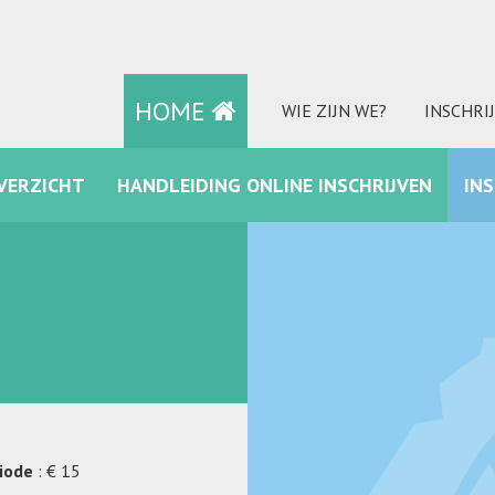
HOME
WIE ZIJN WE?
INSCHRI
VERZICHT
HANDLEIDING ONLINE INSCHRIJVEN
IN
FACEBOOK
riode
: € 15