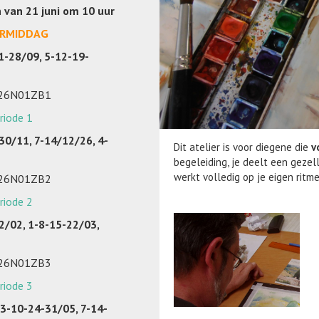
n van 21 juni om 10 uur
RMIDDAG
1-28/09, 5-12-19-
026N01ZB1
riode 1
30/11, 7-14/12/26, 4-
Dit atelier is voor diegene die
v
begeleiding, je deelt een gezel
werkt volledig op je eigen ritme,
026N01ZB2
riode 2
2/02, 1-8-15-22/03,
026N01ZB3
riode 3
 3-10-24-31/05, 7-14-