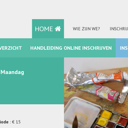
HOME
WIE ZIJN WE?
INSCHRI
VERZICHT
HANDLEIDING ONLINE INSCHRIJVEN
IN
FACEBOOK
 - Maandag
riode
: € 15