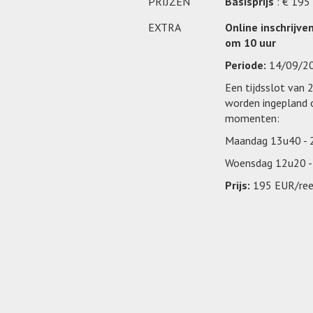
PRIJZEN
Basisprijs
: € 195
EXTRA
Online inschrijve
om 10 uur
Periode:
14/09/2
Een tijdsslot van 
worden ingepland 
momenten:
Maandag 13u40 - 
Woensdag 12u20 -
Prijs:
195 EUR/ree