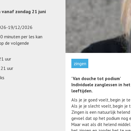
n vanaf zondag 21 juni
026-19/12/2026
20 minuten per les kan
op de volgende
21 uur
zingen
 21 uur
ks
'Van douche tot podium'
Individuele zanglessen in he
leeftijden.
Als je je goed voelt, begin je te
Als je je slecht voelt, begin je 
Zingen is een natuurlijk helend 
gevoel dat op het podium nog e
Maar wat als dit helend middel
het zingen en zonder het te wet