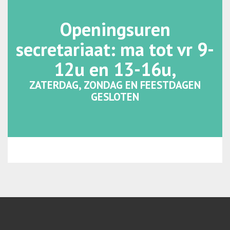
Openingsuren
secretariaat: ma tot vr 9-
12u en 13-16u,
ZATERDAG, ZONDAG EN FEESTDAGEN
GESLOTEN